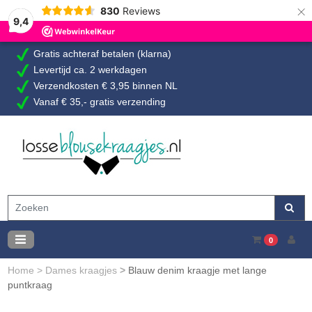
×
830
Reviews
9,4
Gratis achteraf betalen (klarna)
Levertijd ca. 2 werkdagen
Verzendkosten € 3,95 binnen NL
Vanaf € 35,- gratis verzending
0
Home
>
Dames kraagjes
>
Blauw denim kraagje met lange
puntkraag