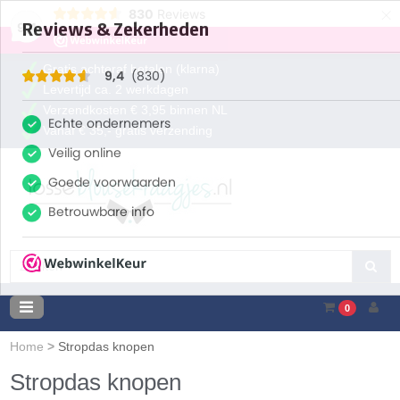
×
830
Reviews
9,4
Gratis achteraf betalen (klarna)
Levertijd ca. 2 werkdagen
Verzendkosten € 3,95 binnen NL
Vanaf € 35,- gratis verzending
0
Home
>
Stropdas knopen
Stropdas knopen