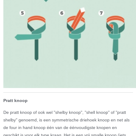
Pratt knoop
De pratt knoop of ook wel "shelby knoop", "shell knoop" of "pratt
shelby" genoemd, is een symmetrische driehoek knoop en net als
de four in hand knoop één van de éénvoudigste knopen en
geschikt is voor elk type kraag. Het is een vrij smalle knoop (iets