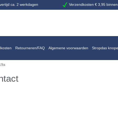
ertijd ca. 2 werkdagen
Verzendkosten € 3,95 binnen
dkosten
Retourneren/FAQ
Algemene voorwaarden
Stropdas knop
19a
ntact