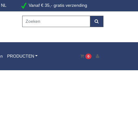
 NL
Vanaf € 35,- gratis verzending
en
PRODUCTEN
0