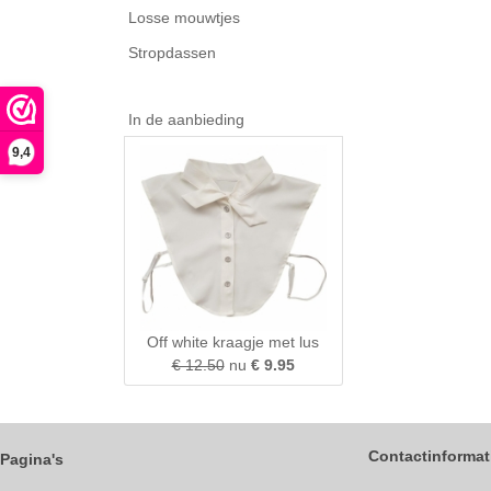
Losse mouwtjes
Stropdassen
In de aanbieding
9,4
Off white kraagje met lus
€ 12.50
nu
€ 9.95
Contactinformat
Pagina's