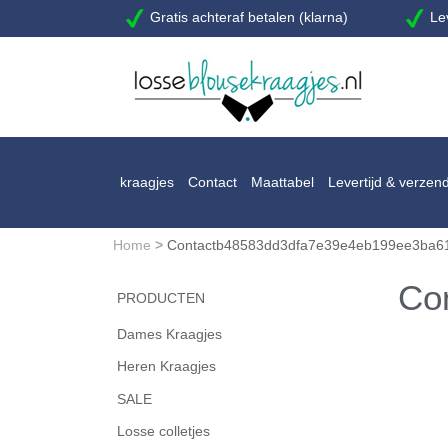
Gratis achteraf betalen (klarna)
Lev
kraagjes
Contact
Maattabel
Levertijd & verzen
Home
>
Contactb48583dd3dfa7e39e4eb199ee3ba6
Co
PRODUCTEN
Dames Kraagjes
Heren Kraagjes
SALE
Losse colletjes