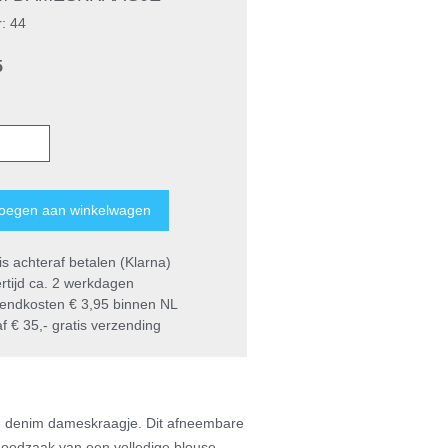
r: 44
5
s achteraf betalen (Klarna)
rtijd ca. 2 werkdagen
endkosten € 3,95 binnen NL
 € 35,- gratis verzending
dige denim dameskraagje. Dit afneembare
 noodzaak van een volledige blouse.