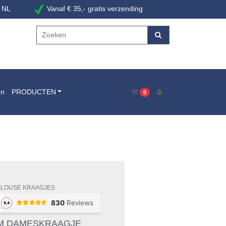
 NL
Vanaf € 35,- gratis verzending
en
PRODUCTEN
0
BLOUSE KRAAGJES
M DAMESKRAAGJE