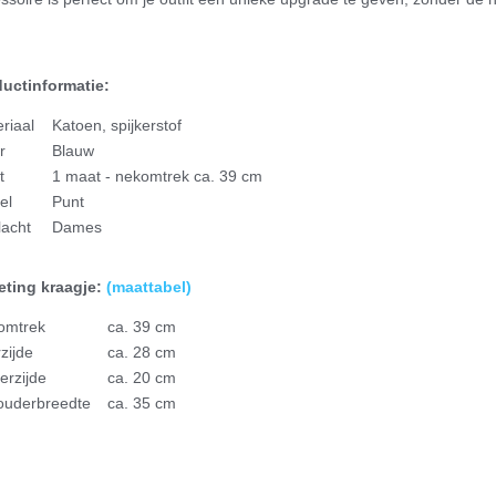
uctinformatie:
eriaal
Katoen
,
spijkerstof
r
Blauw
t
1 maat - nekomtrek ca. 39 cm
el
Punt
acht
Dames
ting kraagje:
(maattabel)
omtrek
ca. 39 cm
zijde
ca. 28 cm
erzijde
ca. 20 cm
ouderbreedte
ca. 35 cm