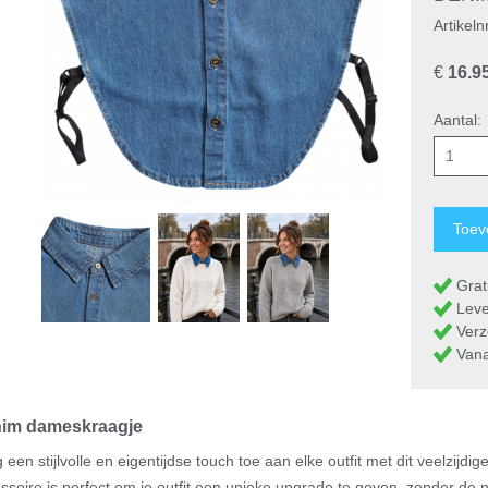
Artikeln
€
16.9
Aantal:
Grati
Leve
Verz
Vanaf
im dameskraagje
 een stijlvolle en eigentijdse touch toe aan elke outfit met dit veelzij
ssoire is perfect om je outfit een unieke upgrade te geven, zonder de