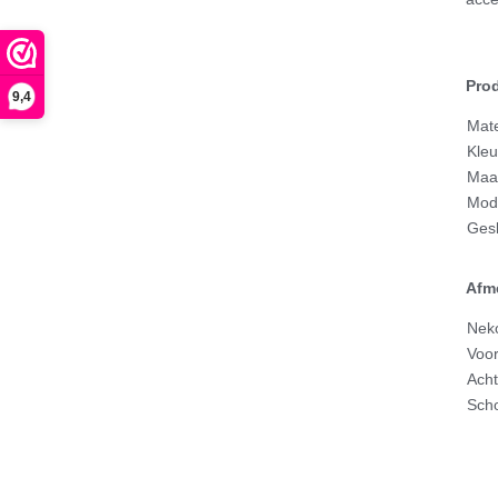
Prod
9,4
Mat
Kleu
Maa
Mod
Gesl
Afme
Nek
Voor
Acht
Sch