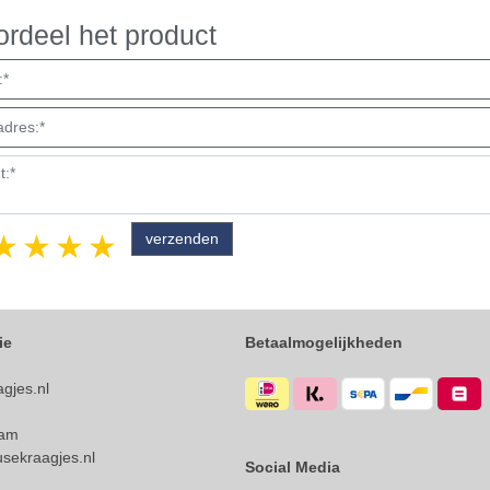
rdeel het product
1 star
2 stars
3 stars
4 stars
5 stars
ie
Betaalmogelijkheden
gjes.nl
dam
sekraagjes.nl
Social Media