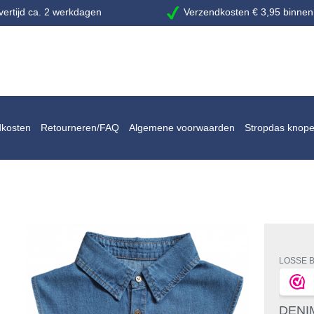
ertijd ca. 2 werkdagen
Verzendkosten € 3,95 binnen
dkosten
Retourneren/FAQ
Algemene voorwaarden
Stropdas knop
LOSSE 
DENI