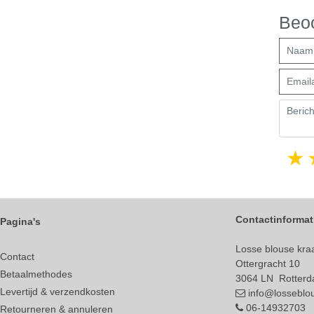
Beoo
Contactinformat
Pagina's
Losse blouse kraa
Contact
Ottergracht 10
Betaalmethodes
3064 LN Rotter
Levertijd & verzendkosten
info@losseblou
06-14932703
Retourneren & annuleren