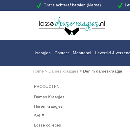
Gratis achteraf betalen (klarna)
Lev
kraagjes
Contact
Maattabel
Levertijd & verzen
Home
>
Dames kraagjes
>
Denim dameskraagje
PRODUCTEN
Dames Kraagjes
Heren Kraagjes
SALE
Losse colletjes