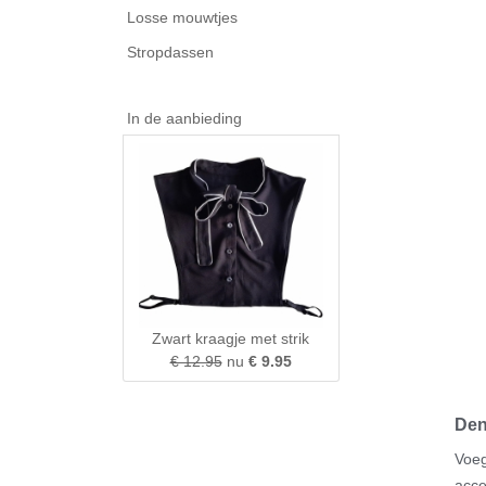
Losse mouwtjes
Stropdassen
In de aanbieding
Zwart kraagje met strik
€ 12.95
nu
€ 9.95
Den
Voeg
acce