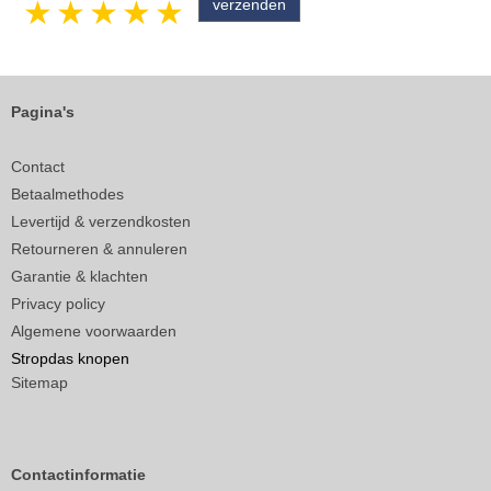
1 star
2 stars
3 stars
4 stars
5 stars
Pagina's
Contact
Betaalmethodes
Levertijd & verzendkosten
Retourneren & annuleren
Garantie & klachten
Privacy policy
Algemene voorwaarden
Stropdas knopen
Sitemap
Contactinformatie