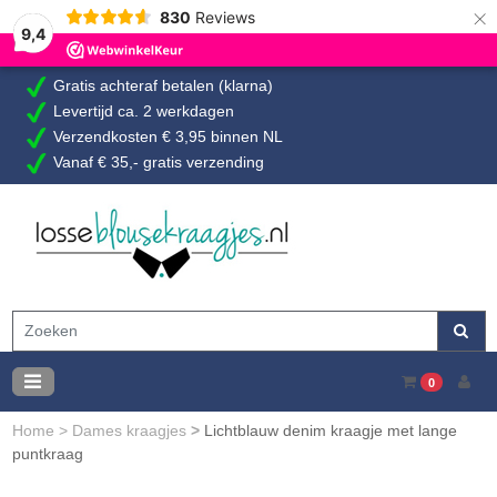
×
830
Reviews
9,4
Gratis achteraf betalen (klarna)
Levertijd ca. 2 werkdagen
Verzendkosten € 3,95 binnen NL
Vanaf € 35,- gratis verzending
0
Home
>
Dames kraagjes
>
Lichtblauw denim kraagje met lange
puntkraag