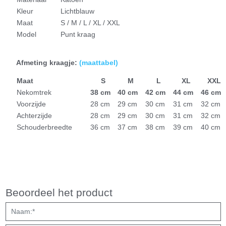
Kleur
Lichtblauw
Maat
S / M / L / XL / XXL
Model
Punt kraag
Afmeting kraagje:
(
maattabel)
Maat
S
M
L
XL
XXL
Nekomtrek
38 cm
40 cm
42 cm
44 cm
46 cm
Voorzijde
28 cm
29 cm
30 cm
31 cm
32 cm
Achterzijde
28 cm
29 cm
30 cm
31 cm
32 cm
Schouderbreedte
36 cm
37 cm
38 cm
39 cm
40 cm
Beoordeel het product