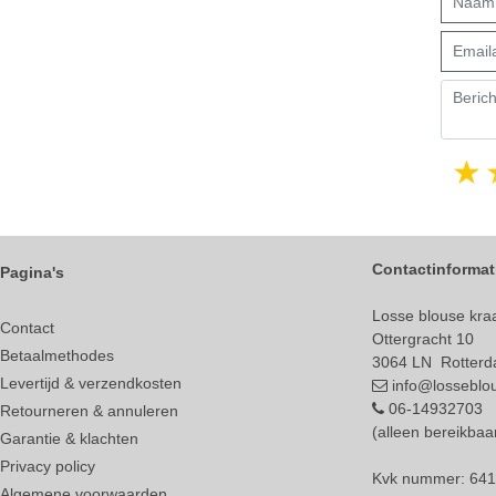
Contactinformat
Pagina's
Losse blouse kraa
Contact
Ottergracht 10
Betaalmethodes
3064 LN Rotter
Levertijd & verzendkosten
info@losseblou
06-14932703
Retourneren & annuleren
(alleen bereikba
Garantie & klachten
Privacy policy
Kvk nummer: 64
Algemene voorwaarden