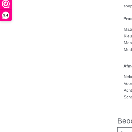
soep
9,4
Prod
Mate
Kleu
Maa
Mod
Afme
Nek
Voor
Acht
Sch
Beoo