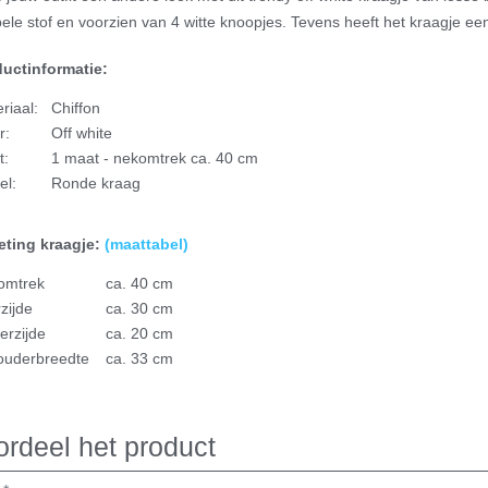
ele stof en voorzien van 4 witte knoopjes. Tevens heeft het kraagje e
uctinformatie:
riaal:
Chiffon
r:
Off white
t:
1 maat - nekomtrek ca. 40 cm
el:
Ronde kraag
ting kraagje:
(
maattabel)
omtrek
ca. 40 cm
zijde
ca. 30 cm
erzijde
ca. 20 cm
ouderbreedte
ca. 33 cm
rdeel het product