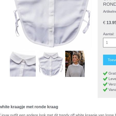
RON
Artikeln
€
13.9
Aantal:
Grati
Leve
Verz
Vanaf
 white kraagje met ronde kraag
 jouw outfit een andere look met dit trendy off white kraagje van losse