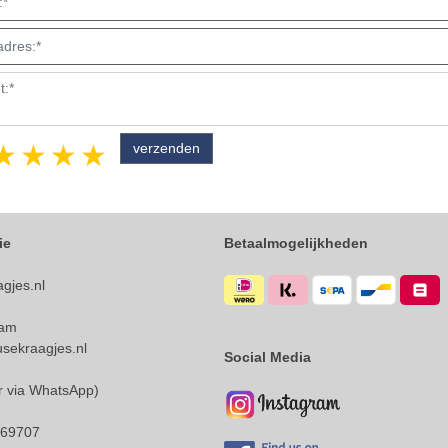
1 star
2 stars
3 stars
4 stars
5 stars
ie
Betaalmogelijkheden
gjes.nl
dam
sekraagjes.nl
Social Media
ar via WhatsApp)
169707