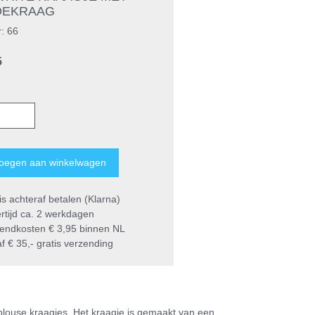
DEKRAAG
r: 66
5
s achteraf betalen (Klarna)
rtijd ca. 2 werkdagen
endkosten € 3,95 binnen NL
 € 35,- gratis verzending
 blouse kraagjes. Het kraagje is gemaakt van een