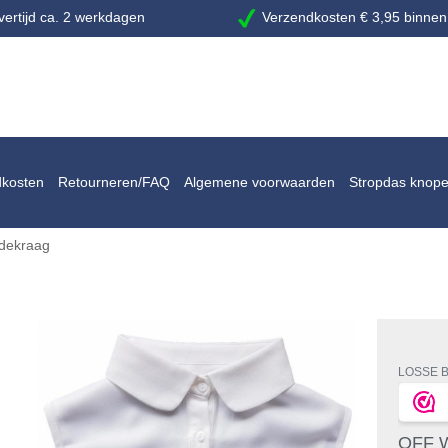
ertijd ca. 2 werkdagen
Verzendkosten € 3,95 binnen
dkosten
Retourneren/FAQ
Algemene voorwaarden
Stropdas knop
ndekraag
LOSSE 
OFF 