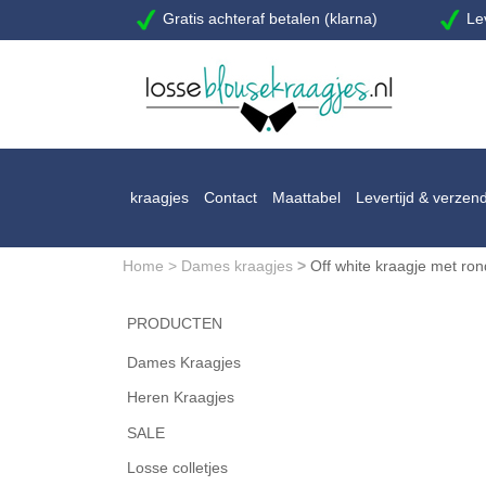
Gratis achteraf betalen (klarna)
Lev
kraagjes
Contact
Maattabel
Levertijd & verzen
Home
>
Dames kraagjes
>
Off white kraagje met ro
PRODUCTEN
Dames Kraagjes
Heren Kraagjes
SALE
Losse colletjes