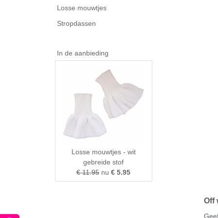
Losse mouwtjes
Stropdassen
In de aanbieding
Losse mouwtjes - wit
gebreide stof
€ 11.95
nu
€ 5.95
Off
Geef