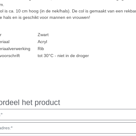
m.
ol is ca. 10 cm hoog (in de nek/hals). De col is gemaakt van een rekbare 
e hals en is geschikt voor mannen en vrouwen!
r
Zwart
riaal
Acryl
riaalverwerking
Rib
oorschrift
tot 30°C - niet in de droger
rdeel het product