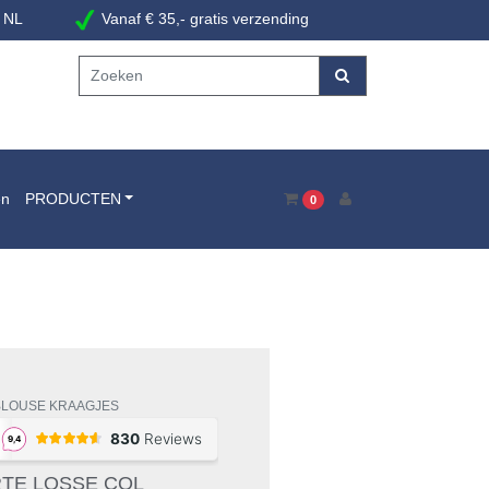
 NL
Vanaf € 35,- gratis verzending
en
PRODUCTEN
0
BLOUSE KRAAGJES
TE LOSSE COL