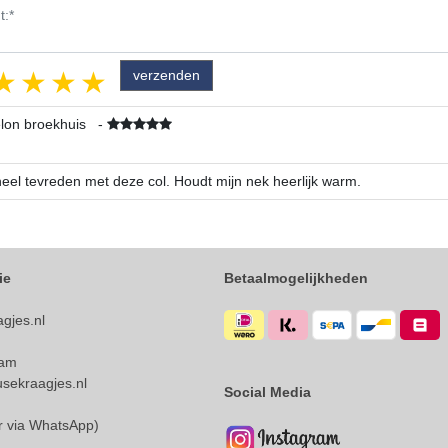
1 star
2 stars
3 stars
4 stars
5 stars
lon broekhuis
-
eel tevreden met deze col. Houdt mijn nek heerlijk warm.
ie
Betaalmogelijkheden
gjes.nl
dam
sekraagjes.nl
Social Media
ar via WhatsApp)