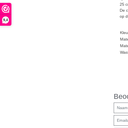
25 c
De c
op d
9,4
Kleu
Mate
Mate
Wasv
Beoo