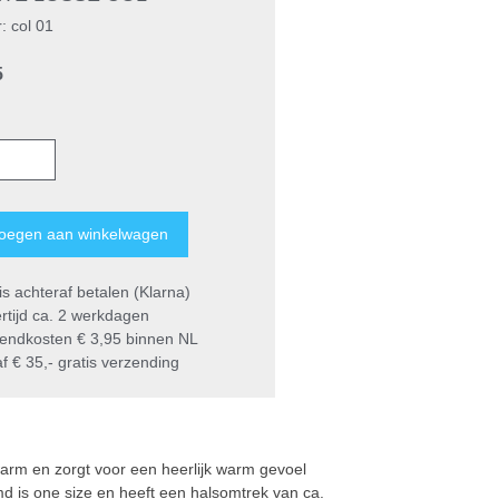
r: col 01
5
s achteraf betalen (Klarna)
rtijd ca. 2 werkdagen
endkosten € 3,95 binnen NL
 € 35,- gratis verzending
arm en zorgt voor een heerlijk warm gevoel
md is
one size
en heeft een halsomtrek van ca.