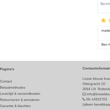
made
Ben h
Contactinformat
Pagina's
Losse blouse kraa
Contact
Ottergracht 10
Betaalmethodes
3064 LN Rotter
Levertijd & verzendkosten
info@losseblou
06-14932703
Retourneren & annuleren
(alleen bereikba
Garantie & klachten