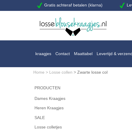
Gratis achteraf betalen (klarna)
Lev
kraagjes
Contact
Maattabel
Levertijd & verzen
Home
>
Losse collen
>
Zwarte losse col
PRODUCTEN
Dames Kraagjes
Heren Kraagjes
SALE
Losse colletjes