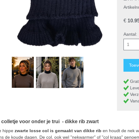
Artikeln
€
10.9
Aantal:
Grati
Leve
Verz
Vanaf
colletje voor onder je trui - dikke rib zwart
e hippe
zwarte losse col is gemaakt van dikke rib
en houdt de nek w
ens de koude dagen. De col, ook wel "nekwarmer" of "col kraag" genoe